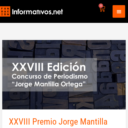
Ir
0
Carrito
al
contenido
XXVIII
Premio
Jorge
Mantilla
Ortega
XXVIII Premio Jorge Mantilla