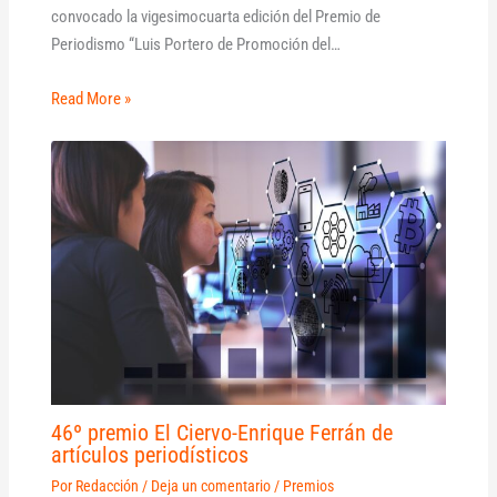
convocado la vigesimocuarta edición del Premio de
Periodismo “Luis Portero de Promoción del…
Read More »
46º premio El Ciervo-Enrique Ferrán de
artículos periodísticos
Por
Redacción
/
Deja un comentario
/
Premios