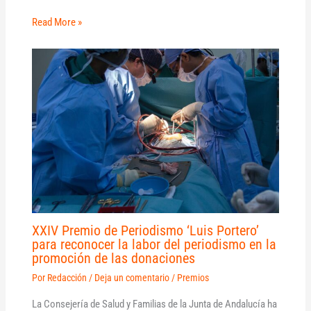
Read More »
XXIV Premio de Periodismo ‘Luis Portero’
para reconocer la labor del periodismo en la
promoción de las donaciones
Por
Redacción
/
Deja un comentario
/
Premios
La Consejería de Salud y Familias de la Junta de Andalucía ha