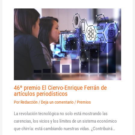
46º premio El Ciervo-Enrique Ferrán de
artículos periodísticos
Por
Redacción
/
Deja un comentario
/
Premios
La revolución tecnológica no solo está mostrando las
carencias, los vicios y los límites de un sistema económico
que chirría: está cambiando nuestras vidas. ¿Contribuirá…