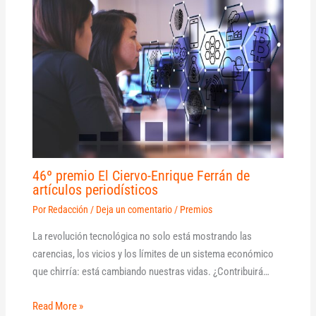
46º premio El Ciervo-Enrique Ferrán de
artículos periodísticos
Por
Redacción
/
Deja un comentario
/
Premios
La revolución tecnológica no solo está mostrando las
carencias, los vicios y los límites de un sistema económico
que chirría: está cambiando nuestras vidas. ¿Contribuirá…
Read More »