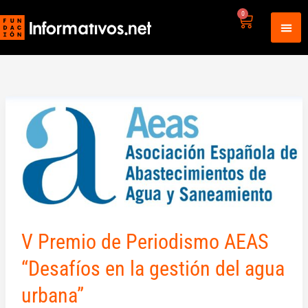
Ir
0
Carrito
al
contenido
V
Premio
de
Periodismo
AEAS
“Desafíos
en
la
V Premio de Periodismo AEAS
gestión
del
“Desafíos en la gestión del agua
agua
urbana”
urbana”