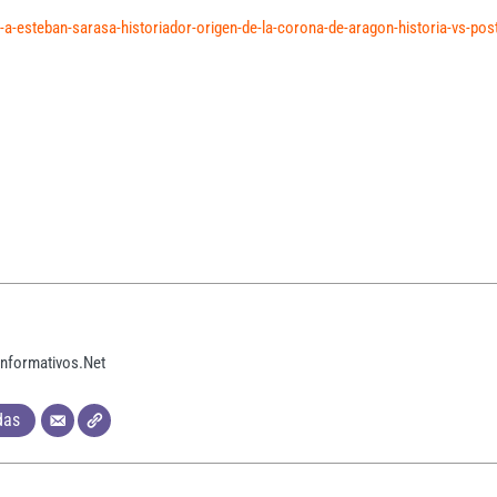
a-a-esteban-sarasa-historiador-origen-de-la-corona-de-aragon-historia-vs-pos
Informativos.Net
das