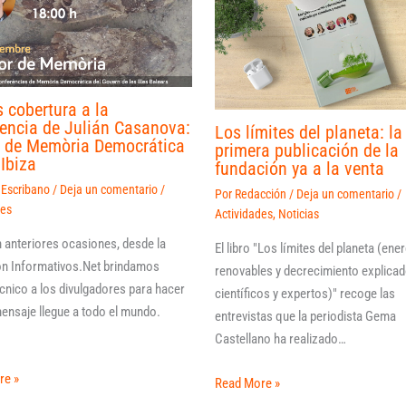
 cobertura a la
encia de Julián Casanova:
Los límites del planeta: la
r de Memòria Democrática
primera publicación de la
Ibiza
fundación ya a la venta
 Escribano
/
Deja un comentario
/
Por
Redacción
/
Deja un comentario
/
des
Actividades
,
Noticias
anteriores ocasiones, desde la
El libro "Los límites del planeta (ene
n Informativos.Net brindamos
renovables y decrecimiento explicad
cnico a los divulgadores para hacer
científicos y expertos)" recoge las
ensaje llegue a todo el mundo.
entrevistas que la periodista Gema
Castellano ha realizado…
re »
Read More »