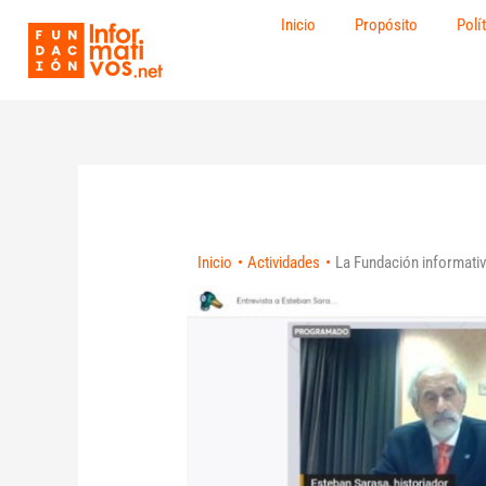
Ir
Inicio
Propósito
Polí
al
contenido
Inicio
Actividades
La Fundación informativo