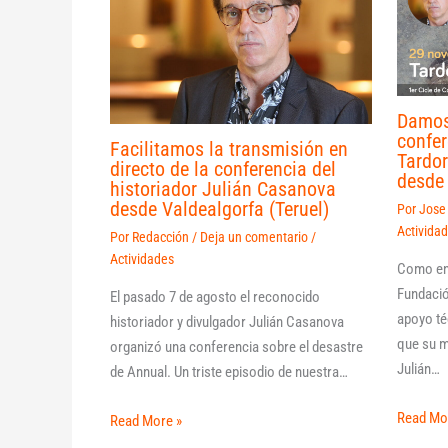
Damos
confer
Facilitamos la transmisión en
Tardo
directo de la conferencia del
desde 
historiador Julián Casanova
desde Valdealgorfa (Teruel)
Por
Jose
Activida
Por
Redacción
/
Deja un comentario
/
Actividades
Como en 
Fundació
El pasado 7 de agosto el reconocido
apoyo té
historiador y divulgador Julián Casanova
que su m
organizó una conferencia sobre el desastre
Julián…
de Annual. Un triste episodio de nuestra…
Read Mo
Read More »