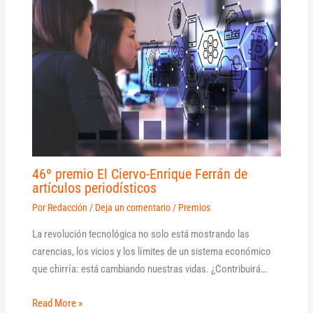
46º premio El Ciervo-Enrique Ferrán de
artículos periodísticos
Por
Redacción
/
Deja un comentario
/
Premios
La revolución tecnológica no solo está mostrando las
carencias, los vicios y los límites de un sistema económico
que chirría: está cambiando nuestras vidas. ¿Contribuirá…
Read More »