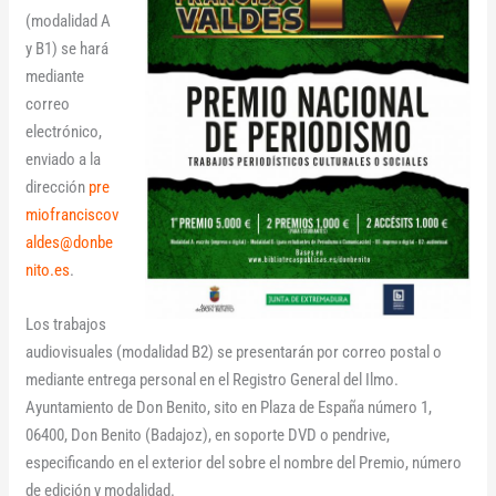
(modalidad A
y B1) se hará
mediante
correo
electrónico,
enviado a la
dirección
pre
miofranciscov
aldes@donbe
nito.es
.
Los trabajos
audiovisuales (modalidad B2) se presentarán por correo postal o
mediante entrega personal en el Registro General del Ilmo.
Ayuntamiento de Don Benito, sito en Plaza de España número 1,
06400, Don Benito (Badajoz), en soporte DVD o pendrive,
especificando en el exterior del sobre el nombre del Premio, número
de edición y modalidad.