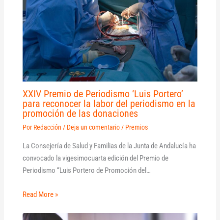
XXIV Premio de Periodismo ‘Luis Portero’
para reconocer la labor del periodismo en la
promoción de las donaciones
Por
Redacción
/
Deja un comentario
/
Premios
La Consejería de Salud y Familias de la Junta de Andalucía ha
convocado la vigesimocuarta edición del Premio de
Periodismo “Luis Portero de Promoción del…
Read More »